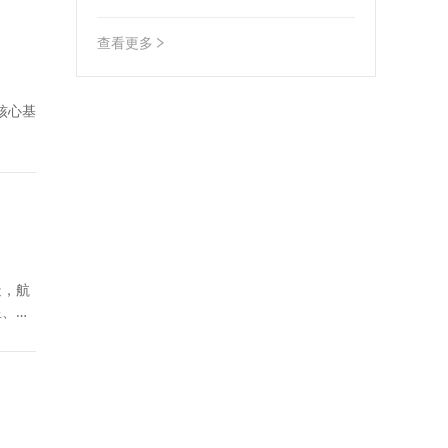
分离”改革全覆盖工作的实施方案》的通知
查看更多
核心基
造，航
星、运