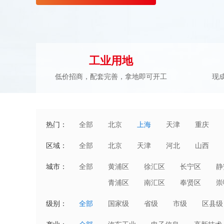
工业用地
低价招商，配套完善，拿地即可开工
现
热门：
全部
北京
上海
天津
重庆
区域：
全部
北京
天津
河北
山西
湖北
湖南
广东
广西
城市：
全部
黄浦区
徐汇区
长宁区
静
澳门
青浦区
南汇区
奉贤区
崇
级别：
全部
国家级
省级
市级
区县级