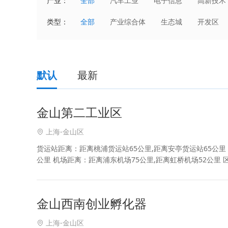
产业：
全部
汽车工业
电子信息
高新技术
国防科技产业
能源电力
化工
类型：
全部
产业综合体
生态城
开发区
家电数码
电子商务
科技服务
默认
最新
金山第二工业区
上海-金山区
货运站距离：距离桃浦货运站65公里,距离安亭货运站65公里 
公里 机场距离：距离浦东机场75公里,距离虹桥机场52公里 区位介绍
6340
金山西南创业孵化器
上海-金山区