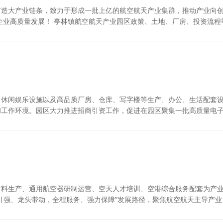
打造大产业链条，致力于形成一批上亿的航空航天产业集群，推动产业向
企业高质量发展！ 亭林镇航空航天产业园区政策、土地、厂房、投资流程
台
、休闲娱乐设施以及高品质厂房、仓库、写字楼等生产、办公、生活配套
和工作环境。园区大力推进招商引资工作，促进在园区聚集一批高质量电
系效
材料生产、通用航空器研制运营、空天人才培训、空港综合服务配套为产
引强、龙头带动，全程服务、强力保障”发展路径，聚焦航空航天主导产业
标。