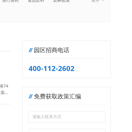
医疗医药
食品饮料
农林牧渔
展开
纺织服装
金融保险
房地产建筑
园区招商电话
400-112-2602
港74
，面积
免费获取政策汇编