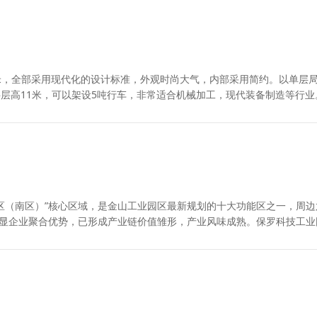
平米，全部采用现代化的设计标准，外观时尚大气，内部采用简约。以单层
单层层高11米，可以架设5吨行车，非常适合机械加工，现代装备制造等行业
区（南区）”核心区域，是金山工业园区最新规划的十大功能区之一，周边
彰显企业聚合优势，已形成产业链价值雏形，产业风味成熟。保罗科技工业