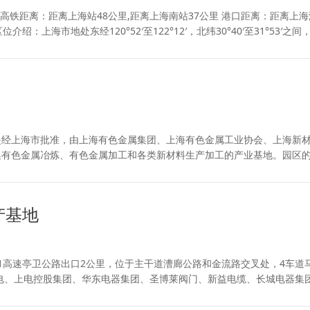
高铁距离：距离上海站48公里,距离上海南站37公里 港口距离：距离上海
：上海市地处东经120°52′至122°12′，北纬30°40′至31°53′之间
是经上海市批准，由上海有色金属集团、上海有色金属工业协会、上海新
集有色金属冶炼、有色金属加工和各类新材料生产加工的产业基地。园区
产基地
501高速亭卫公路出口2公里，位于主干道漕廊公路和金流路交叉处，4车道
电、上电控股集团、华东电器集团、圣博莱阀门、新益电缆、长城电器集