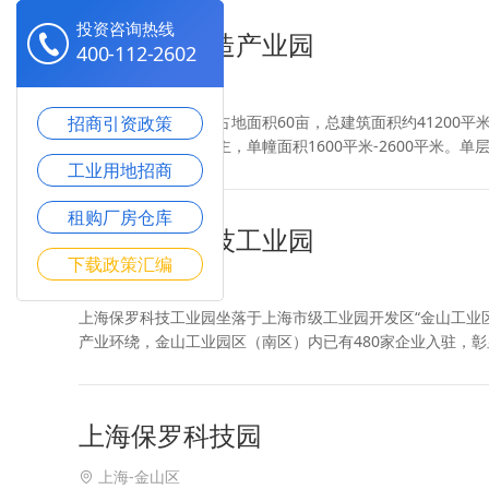
投资咨询热线
金山企福智造产业园
400-112-2602
上海-金山区
招商引资政策
企福（金山）产业园占地面积60亩，总建筑面积约41200
层，双层局部三层为主，单幢面积1600平米-2600平米。
工业用地招商
层厂房适合电子，仪器，仪表，通信等现代化
租购厂房仓库
金山保罗科技工业园
下载政策汇编
上海-金山区
上海保罗科技工业园坐落于上海市级工业园开发区“金山工业
产业环绕，金山工业园区（南区）内已有480家企业入驻，
托资源优势和区域发展需要应势而生，项目定位为产业服务
上海保罗科技园
上海-金山区