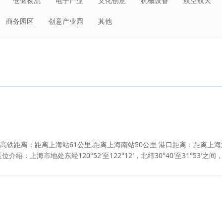
仓储物流
电子产业
文化创意
机械设备
航空航天
日化
环保节能
建材冶金
装备制造
轻工业
大消费
商务园区
创意产业园
其他
其他
低空经济
电子商务
先进制造
人工智能
高铁距离：距离上海站61公里,距离上海南站50公里 港口距离：距离上海
：上海市地处东经120°52′至122°12′，北纬30°40′至31°53′之间