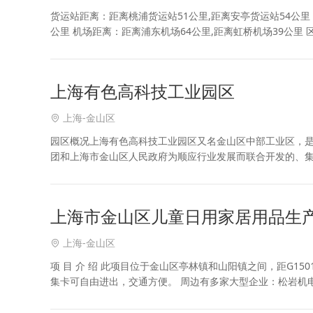
货运站距离：距离桃浦货运站51公里,距离安亭货运站54公里 
公里 机场距离：距离浦东机场64公里,距离虹桥机场39公里 区位介绍
6340
上海有色高科技工业园区
上海-金山区
园区概况上海有色高科技工业园区又名金山区中部工业区，
团和上海市金山区人民政府为顺应行业发展而联合开发的、
导向已列入上海市“十五”期间产业总体规划。园区规划面积1
上海市金山区儿童日用家居用品生
上海-金山区
项 目 介 绍 此项目位于金山区亭林镇和山阳镇之间，距G1
集卡可自由进出，交通方便。 周边有多家大型企业：松岩机
盛阀门、意大利利雅路、双恒阀门、神富机械、