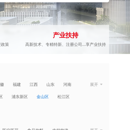
产业扶持
资政策
高新技术、专精特新、注册公司...享产业扶持
徽
福建
江西
山东
河南
展开
青海
宁夏
新疆
台湾
香港
区
浦东新区
金山区
松江区