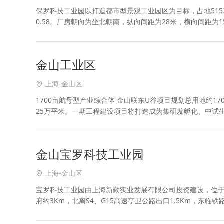
保罗科技工业园以打造都市型景观工业园区为目标，占地5153
0.58。厂房朝向为坐北朝南，纵向间距为28米，横向间距为
筑面积2406平方米，其中厂房为单
金山工业区
上海-金山区
1700亩航母型产业综合体 金山联东U谷项目规划总用地约1
25万平米。一期工程建设项目将打造成为集研发孵化、中试
综合体项目，建成后将成为该区域内最大的生
金山宝罗科技工业园
上海-金山区
宝罗科技工业园由上海新勤实业发展有限公司投资建设，位于
府约3Km，北离S4、G15高速亭卫公路出口1.5Km，东
本园区以打造都市型景观工业园区为目标，