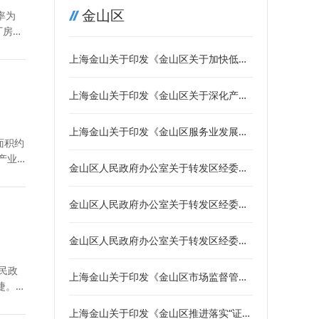
金山区
率为
厂房建
上海金山关于印发《金山区关于加快低空
经济产业高质量发展的政策措施》的通知
上海金山关于印发《金山区关于深化产业
转型升级促进实体经济高质量发展的若干
政策》的通知
上海金山关于印发《金山区服务业发展引
面积约
导资金管理办法》的通知
产业
金山区人民政府办公室关于转发区经委制
订的《金山区加快推进生物制造产业高质
量发展的实施意见》的通知
金山区人民政府办公室关于转发区经委制
订的《金山区打造国际“纤维之都”暨建设
国家纤维材料产业集群的实施意见》的通
金山区人民政府办公室关于转发区经委制
知
订的《金山区打造华东无人机基地暨加快
民政
无人机产业高质量发展的实施意见》的通
上海金山关于印发《金山区市场监督管理
捷。
知
局关于发展壮大市场主体的若干措施》的
通知
上海金山关于印发《金山区推进落实“证照