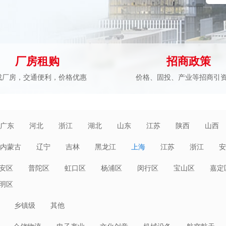
厂房租购
招商政策
成厂房，交通便利，价格优惠
价格、固投、产业等招商引
广东
河北
浙江
湖北
山东
江苏
陕西
山西
内蒙古
辽宁
吉林
黑龙江
上海
江苏
浙江
安
海南
重庆
四川
贵州
云南
西藏
陕西
甘肃
安区
普陀区
虹口区
杨浦区
闵行区
宝山区
嘉定
明区
乡镇级
其他