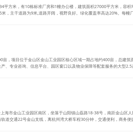
4平方米，有10栋标准厂房和1幢办公楼，建筑面积27000平方米，容积
15米，主干道路为9米,道路开阔，视野良好。绿化覆盖率高达20%。每幢
700亩，项目位于金山区金山工业园区核心区域一期占地约400亩，总建筑
生产、专业咨询、信息平台、园区窗口以及物业保障等配套服务的大型2.5
上海市金山工业园区南区，坐落于山阳镇山磊路18-38号，南距金山区人
临铁路轨道交通22号金山支线，离杭州湾大桥车程30分钟，交通便利，商务便